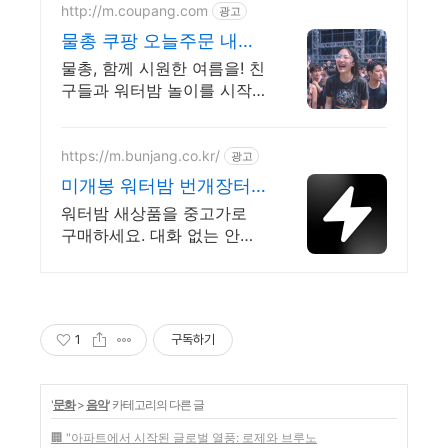
http://m.coupang.com
광고
물총 쿠팡 오늘주문 내일
도착 로켓배송
물총, 함께 시원한 여름을! 친
구들과 워터밤 놀이를 시작
하세요. 힘들지 않은 자동급
수 물총, 전동 발사로 편리하
게 즐겨보세요!
https://m.bunjang.co.kr/
광고
미개봉 워터밤 번개장터
국내 최대 브랜드 중고거
워터밤 새상품을 중고가로
래
구매하세요. 대화 없는 안전
결제로 간편하게! 전국 각지
에서 올라오는 전국구 최다
상품 매일 10만 개 이상의 신
규 상품 업로드
1
구독하기
'
문화
>
음악
' 카테고리의 다른 글
🏢 "아파트에서 시작된 글로벌 열풍: 로제와 브루노