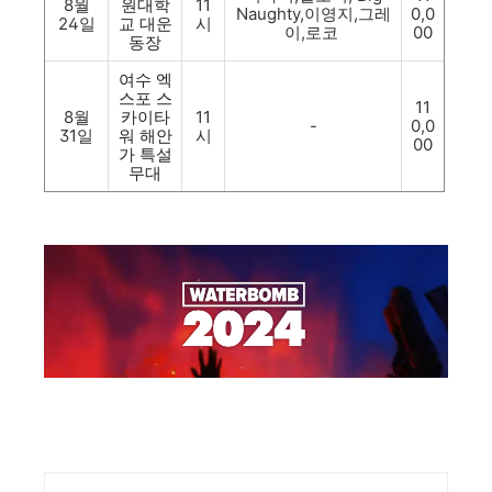
8월
원대학
11
Naughty,이영지,그레
0,0
24일
교 대운
시
이,로코
00
동장
여수 엑
스포 스
11
8월
카이타
11
-
0,0
31일
워 해안
시
00
가 특설
무대