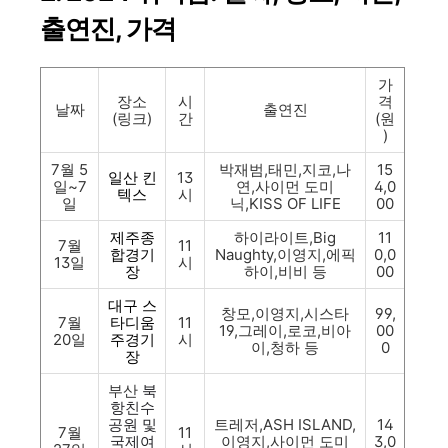
출연진, 가격
가
장소
시
격
날짜
출연진
(링크)
간
(원
)
7월 5
박재범,태민,지코,나
15
일산 킨
13
일~7
연,사이먼 도미
4,0
텍스
시
일
닉,KISS OF LIFE
00
제주종
하이라이트,Big
11
7월
11
합경기
Naughty,이영지,에픽
0,0
13일
시
장
하이,비비 등
00
대구 스
창모,이영지,시스타
99,
7월
타디움
11
19,그레이,로코,비아
00
20일
주경기
시
이,청하 등
0
장
부산
북
항친수
공원 및
트레저,ASH ISLAND,
14
7월
11
국제여
이영지,사이먼 도미
3,0