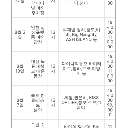
27일
시
객터미
닉,선미
00
널 야외
주차장
15
인천
상
4,0
박재범,청하,창모,비
8월 3
상플랫
13
00
비, Big Naughty,
일
폼 야외
시
11
ASH ISLAND 등
광장
0,0
00
15
대전
목
4,0
다이나믹듀오,하이라
8월
원대학
13
00
이트,청하,로코,이영
10일
교 대운
시
11
지 등
동장
0,0
00
15
속초
한
4,0
씨엘,권은비, KISS
8월
화리조
13
00
OF LIFE,창모,로코,그
17일
트
시
99,
레이
설악
00
0
수원
수
비아이,릴보이, Big
11